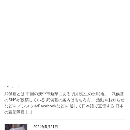
玄子とは？
玄子（げんし）のプロフィール
孔明先生一筋34年★ 諸葛孔明先生の文魂を 「古代漢字x剪字」で
現代に甦らせる 文魂（あやだま）創作家の 玄子（げんし）です。
ここでは、私がどんな人間なのか、 どんな人生を歩んできたのか
そこはかとなくお伝えします。 […]
2025年7月9日
私淑生活のススメ
【武侯墓公認】孔明先生の回し者
です！
武侯墓とは 中国の漢中市勉県にある 孔明先生の永眠地。 武侯墓
のSNSが投稿している 武侯墓の案内はもちろん、 活動やお知らせ
などを インスタやFacebookなどを 通して日本語で宣伝する 日本
の宣伝隊員 […]
2024年5月21日