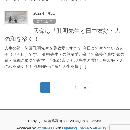
2022年7月5日
玄子とは？
天命は「孔明先生と日中友好・人
の和を築く！」
人生の師・諸葛孔明先生を尊敬愛しすぎて 今日まで生きている玄
子（げんし）です。 孔明先生への尊敬愛が高じて高校卒業後 蜀の
都・成都に単身で留学した私の志は 孔明先生と共に日中友好・人
の和を築く！！ 孔明先生に命と人生を救 […]
投
固
固
固
1
2
…
4
»
稿
定
定
定
ペ
ペ
ペ
の
ー
ー
ー
ペ
ジ
ジ
ジ
ー
Copyright © 諸葛丞相.com All Rights Reserved.
ジ
Powered by
WordPress
with
Lightning Theme
&
VK All in One