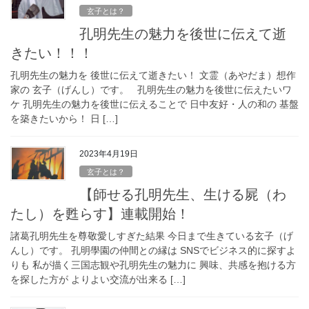
玄子とは？
孔明先生の魅力を後世に伝えて逝
きたい！！！
孔明先生の魅力を 後世に伝えて逝きたい！ 文霊（あやだま）想作
家の 玄子（げんし）です。 孔明先生の魅力を後世に伝えたいワ
ケ 孔明先生の魅力を後世に伝えることで 日中友好・人の和の 基盤
を築きたいから！ 日 […]
2023年4月19日
玄子とは？
【師せる孔明先生、生ける屍（わ
たし）を甦らす】連載開始！
諸葛孔明先生を尊敬愛しすぎた結果 今日まで生きている玄子（げ
んし）です。 孔明學園の仲間との縁は SNSでビジネス的に探すよ
りも 私が描く三国志観や孔明先生の魅力に 興味、共感を抱ける方
を探した方が よりよい交流が出来る […]