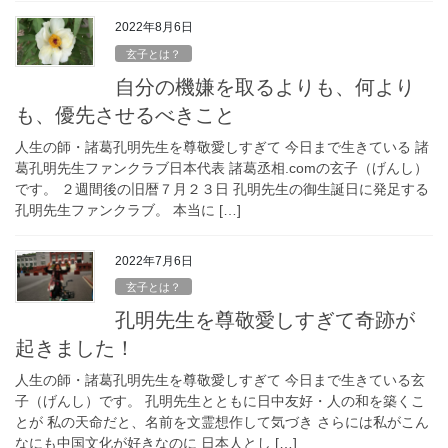
2022年8月6日
玄子とは？
自分の機嫌を取るよりも、何より
も、優先させるべきこと
人生の師・諸葛孔明先生を尊敬愛しすぎて 今日まで生きている 諸
葛孔明先生ファンクラブ日本代表 諸葛丞相.comの玄子（げんし）
です。 ２週間後の旧暦７月２３日 孔明先生の御生誕日に発足する
孔明先生ファンクラブ。 本当に […]
2022年7月6日
玄子とは？
孔明先生を尊敬愛しすぎて奇跡が
起きました！
人生の師・諸葛孔明先生を尊敬愛しすぎて 今日まで生きている玄
子（げんし）です。 孔明先生とともに日中友好・人の和を築くこ
とが 私の天命だと、名前を文霊想作して気づき さらには私がこん
なにも中国文化が好きなのに 日本人とし […]