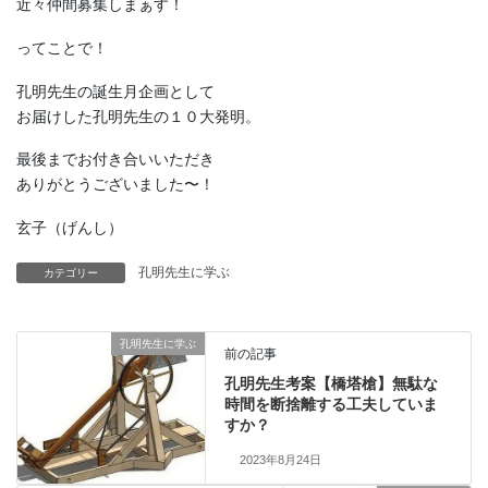
近々仲間募集しまぁす！
ってことで！
孔明先生の誕生月企画として
お届けした孔明先生の１０大発明。
最後までお付き合いいただき
ありがとうございました〜！
玄子（げんし）
孔明先生に学ぶ
カテゴリー
孔明先生に学ぶ
前の記事
孔明先生考案【橋塔槍】無駄な
時間を断捨離する工夫していま
すか？
2023年8月24日