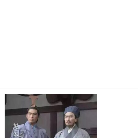
孔明先生は地雷によって
兀突骨軍を全滅させますが
そのことを心苦しく思い
恥じます。
そんな孔明先生に対して
趙雲殿が冷静に、現実的に
尚且つ孔明先生の
心を汲みながら
孔明先生を諭します。
これ、魏延には出来ないことです。