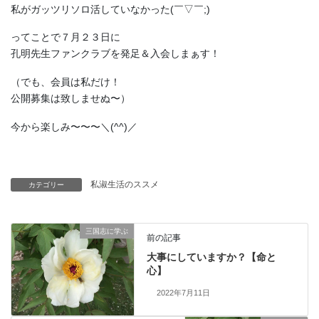
私がガッツリソロ活していなかった(￣▽￣;)
ってことで７月２３日に
孔明先生ファンクラブを発足＆入会しまぁす！
（でも、会員は私だけ！
公開募集は致しませぬ〜）
今から楽しみ〜〜〜＼(^^)／
私淑生活のススメ
カテゴリー
三国志に学ぶ
前の記事
大事にしていますか？【命と
心】
2022年7月11日