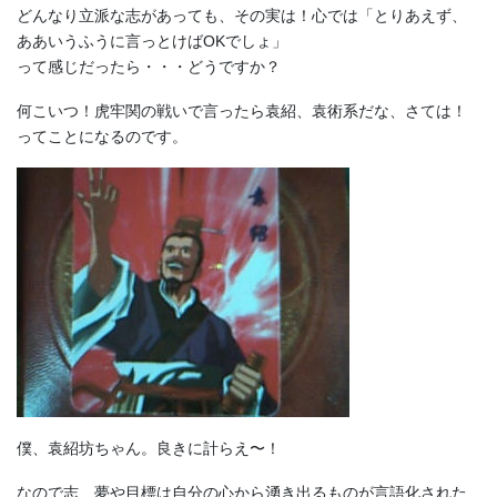
どんなり立派な志があっても、その実は！心では「とりあえず、
ああいうふうに言っとけばOKでしょ」
って感じだったら・・・どうですか？
何こいつ！虎牢関の戦いで言ったら袁紹、袁術系だな、さては！
ってことになるのです。
僕、袁紹坊ちゃん。良きに計らえ〜！
なので志、夢や目標は自分の心から湧き出るものが言語化された