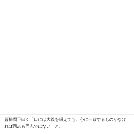
今日の心譯
志とは高尚で遠大な気高い心がなけれ
ばならない。
孔明先生を始めとする三国志の英雄たちの生き方を見れば、義自
ずから見（あらわ）る文霊ですが
志を抱く前に、まずは心！
というのが注目ポイントです。
曹操閣下曰く「口には大義を唱えても、心に一致するものがなけ
れば同志も同志ではない」と。