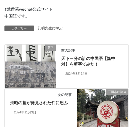
↑武侯墓wechat公式サイト
中国語です。
孔明先生に学ぶ
カテゴリー
剪字
前の記事
天下三分の計の中国語【隆中
対】を剪字てみた！
2024年8月14日
三国志に学ぶ
次の記事
張昭の墓が発見された件に思ふ
2024年11月3日