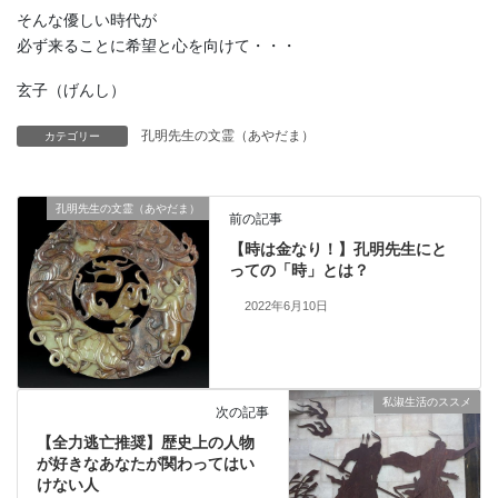
そんな優しい時代が
必ず来ることに希望と心を向けて・・・
玄子（げんし）
孔明先生の文霊（あやだま）
カテゴリー
孔明先生の文霊（あやだま）
前の記事
【時は金なり！】孔明先生にと
っての「時」とは？
2022年6月10日
私淑生活のススメ
次の記事
【全力逃亡推奨】歴史上の人物
が好きなあなたが関わってはい
けない人