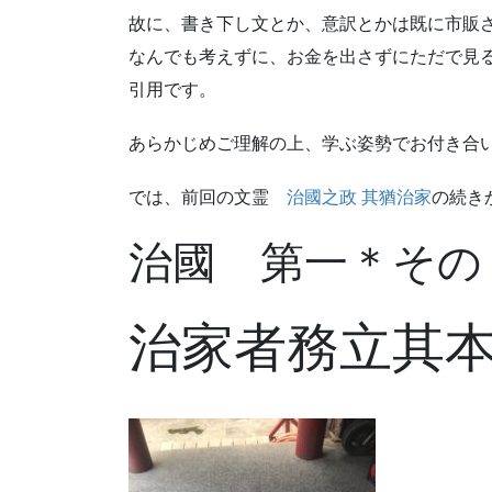
故に、書き下し文とか、意訳とかは既に市販
なんでも考えずに、お金を出さずにただで見
引用です。
あらかじめご理解の上、学ぶ姿勢でお付き合
では、前回の文霊
治國之政 其猶治家
の続き
治國 第一＊その
治家者務立其