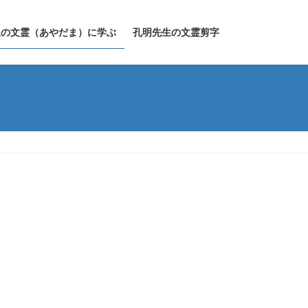
生の文霊（あやだま）に学ぶ
孔明先生の文霊剪字