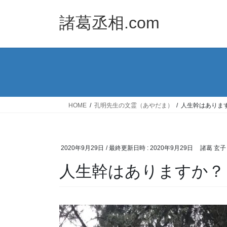
コ
ナ
ン
ビ
諸葛丞相.com
テ
ゲ
ン
ー
ツ
シ
へ
ョ
ス
ン
キ
に
ッ
移
HOME
孔明先生の文霊（あやだま）
人生幹はありま
プ
動
2020年9月29日
/ 最終更新日時 :
2020年9月29日
諸葛 玄子
人生幹はありますか？