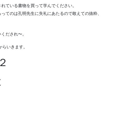
されている書物を買って学んでください。
るってのは孔明先生に失礼にあたるので敢えての抜粋、
いくだされ〜。
からいきます。
２
本